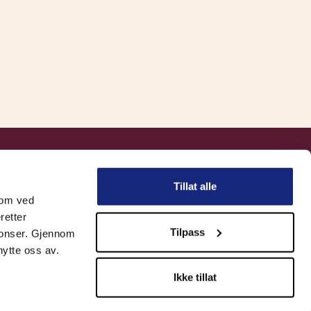
Kontakt
Tillat alle
Om oss
 som ved
Forsikringsleverandører
retter
Tilpass
nnonser. Gjennom
Omkostninger
Kontakt
nytte oss av.
Meld skade
Informasjonskapsler
Ikke tillat
Innstillinger for informasjonskapsler