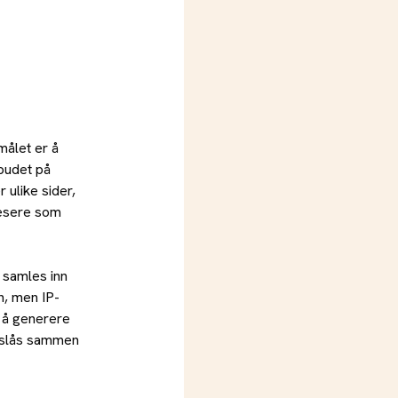
målet er å
lbudet på
 ulike sider,
lesere som
 samles inn
n, men IP-
l å generere
ta slås sammen