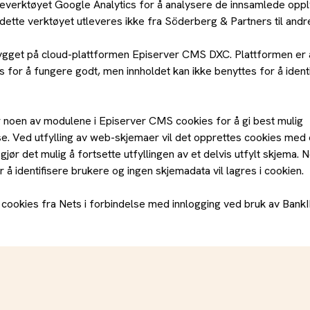
severktøyet Google Analytics for å analysere de innsamlede opp
dette verktøyet utleveres ikke fra Söderberg & Partners til andre
ygget på cloud-plattformen Episerver CMS DXC. Plattformen er 
 for å fungere godt, men innholdet kan ikke benyttes for å ident
er noen av modulene i Episerver CMS cookies for å gi best mulig
e. Ved utfylling av web-skjemaer vil det opprettes cookies med 
gjør det mulig å fortsette utfyllingen av et delvis utfylt skjema.
r å identifisere brukere og ingen skjemadata vil lagres i cookien.
s cookies fra Nets i forbindelse med innlogging ved bruk av BankI