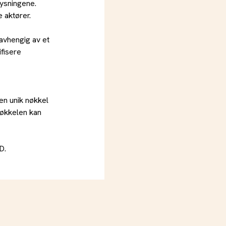
lysningene.
 aktører.
avhengig av et
ifisere
en unik nøkkel
 Nøkkelen kan
D.