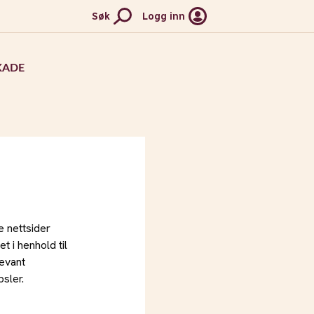
Søk
Logg inn
KADE
 nettsider
t i henhold til
levant
sler.