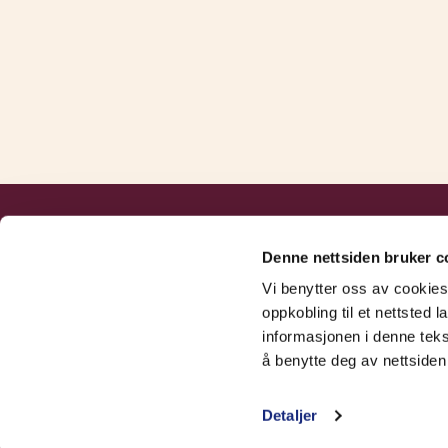
Forsikringer
Denne nettsiden bruker c
Aktuelt
Vi benytter oss av cookies
Meld skade
oppkobling til et nettsted 
informasjonen i denne teks
Videobibliotek
å benytte deg av nettsiden 
Detaljer