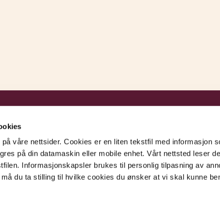
NJ Forsikring
ookies
 på våre nettsider. Cookies er en liten tekstfil med informasjon
lagres på din datamaskin eller mobile enhet. Vårt nettsted leser de
tfilen. Informasjonskapsler brukes til personlig tilpasning av a
Boks 553, 1327 Lysaker
må du ta stilling til hvilke cookies du ønsker at vi skal kunne be
Telefon:
22 20 11 10
post@njforsikring.no