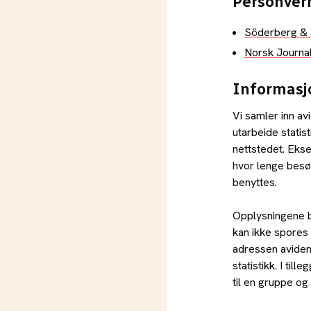
Personver
Söderberg & 
Norsk Journal
Informasj
Vi samler inn av
utarbeide statis
nettstedet. Ekse
hvor lenge besø
benyttes.
Opplysningene b
kan ikke spores 
adressen avident
statistikk. I til
til en gruppe og