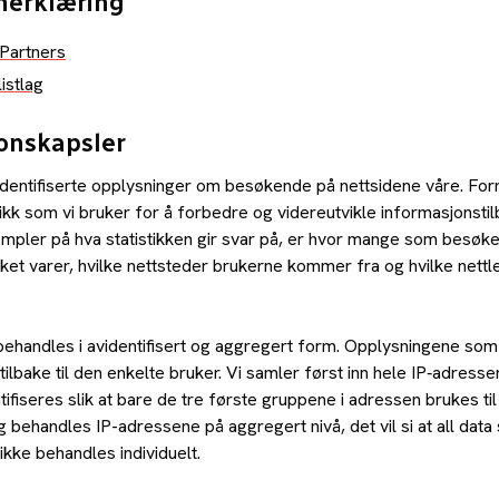
nerklæring
Partners
istlag
onskapsler
identifiserte opplysninger om besøkende på nettsidene våre. For
tikk som vi bruker for å forbedre og videreutvikle informasjonsti
mpler på hva statistikken gir svar på, er hvor mange som besøker
ket varer, hvilke nettsteder brukerne kommer fra og hvilke nett
ehandles i avidentifisert og aggregert form. Opplysningene som
tilbake til den enkelte bruker. Vi samler først inn hele IP‑adresse
ifiseres slik at bare de tre første gruppene i adressen brukes ti
legg behandles IP-adressene på aggregert nivå, det vil si at all da
 ikke behandles individuelt.