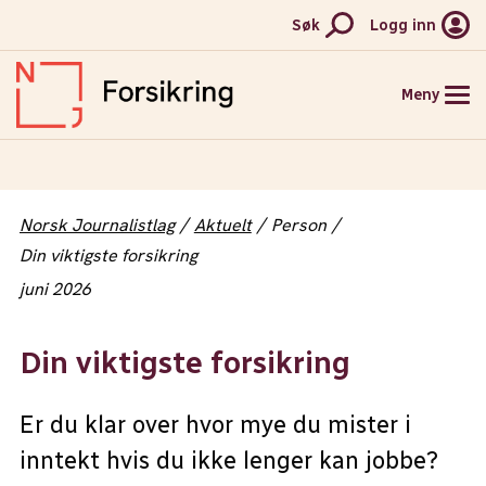
Søk
Logg inn
Meny
HJEM
Norsk Journalistlag
Aktuelt
Person
FORSIKRINGER
Din viktigste forsikring
juni 2026
PRISER
AKTUELT
Din viktigste forsikring
KONTAKT
Er du klar over hvor mye du mister i
MELD SKADE
inntekt hvis du ikke lenger kan jobbe?