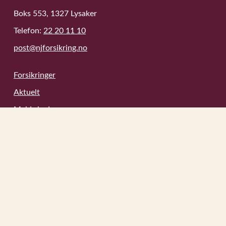
Boks 553, 1327 Lysaker
Telefon:
22 20 11 10
post@njforsikring.no
Forsikringer
Aktuelt
Meld skade
Videobibliotek
Kontakt
Om oss
Forsikringsleverandører
Omkostninger
Informasjonskapsler