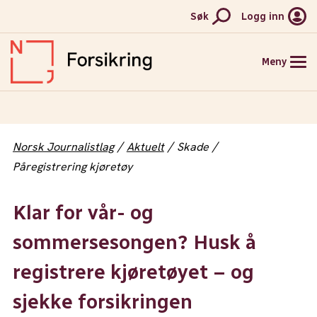
Søk
Logg inn
Meny
HJEM
Norsk Journalistlag
Aktuelt
Skade
FORSIKRINGER
Påregistrering kjøretøy
PRISER
Klar for vår- og
AKTUELT
sommersesongen? Husk å
KONTAKT
registrere kjøretøyet – og
MELD SKADE
sjekke forsikringen