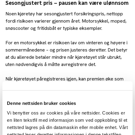
Sesongjustert pris – pausen kan være ulønnsom
Noen kjøretøy har sesongjustert forsikringspris, nettopp
fordi risikoen varierer gjennom året. Motorsykkel, moped,
snøscooter og fritidsbåt er typiske eksempler.
For en motorsykkel er risikoen lav om vinteren og høyere i
sommermånedene – og prisen justeres deretter. Det betyr
at du allerede betaler mindre når kjøretøyet står ubrukt,
uten nødvendigvis å måtte avregistrere det.
Når kjøretøyet påregistreres igjen, kan premien øke som
følge av ny risiko, noe som ofte reduserer den faktiske
gevinsten ved av- og påregistrering.
Denne nettsiden bruker cookies
I praksis kan derfor av- og påregistrering gi mindre gevinst
Vi benytter oss av cookies på våre nettsider. Cookies er
enn mange tror, og i noen tilfeller kan hyppige endringer
en liten tekstfil med informasjon som ved oppkobling til et
påvirke pris eller vilkår over tid.
nettsted lagres på din datamaskin eller mobile enhet. Vårt
nettsted leser deretter informasjonen i denne tekstfilen.