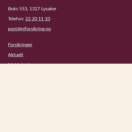
Boks 553, 1327 Lysaker
Telefon:
22 20 11 10
post@njforsikring.no
Forsikringer
Aktuelt
Meld skade
Videobibliotek
Kontakt
Om oss
Forsikringsleverandører
Omkostninger
Informasjonskapsler