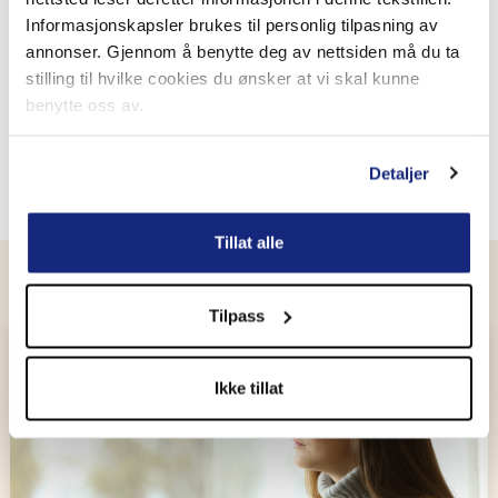
En trygg start på kjøresesongen
Informasjonskapsler brukes til personlig tilpasning av
Vår og ny sesong betyr kjøreglede – men også ansvar. Ved
annonser. Gjennom å benytte deg av nettsiden må du ta
å bruke noen minutter på å sjekke registrering og
stilling til hvilke cookies du ønsker at vi skal kunne
forsikring, unngår du både bøter, erstatningsansvar og
benytte oss av.
ubehagelige overraskelser.
Detaljer
Tillat alle
Flere artikler om samme tema
Tilpass
Uførhet
Ikke tillat